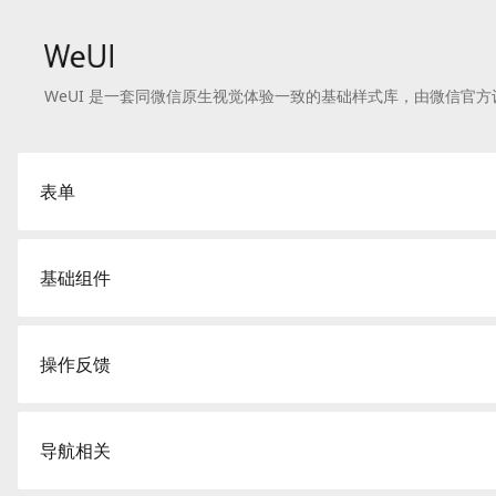
Badge
Flex
WeUI 是一套同微信原生视觉体验一致的基础样式库，由微信官
Button
Footer
Form
表单
Gallery
Actionsheet
List
Grid
基础组件
Dialog
Slider
Icons
Half-screen Dialog
Uploader
操作反馈
Loading
Msg
Loadmore
导航相关
Navbar
Picker