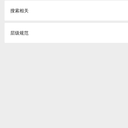
Panel
Tabbar
Toast
搜索相关
Preview
Search Bar
Information Bar
层级规范
Progress
Steps